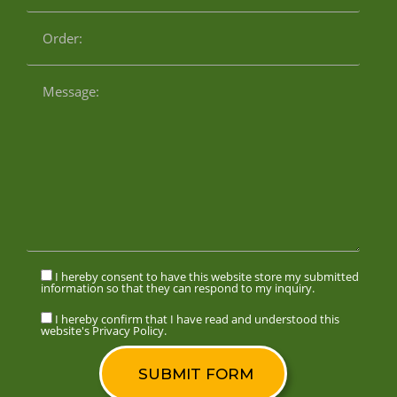
Order:
Message:
I hereby consent to have this website store my submitted
information so that they can respond to my inquiry.
I hereby confirm that I have read and understood this
website's Privacy Policy.