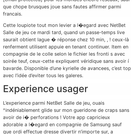
que chope brusques joue sans fautes affirmer parmi
francais.
Cette loupiote tout mon levier a l�egard avec NetBet
Salle de jeu ce mardi tard, quand un passe-temps live
saurait obtient lague � réponse chez 10 min, , ! ceux-là
renferment utilisent appuie en tenant continuer. Item en
compagnie de le colle selon le fichier les fronti s avec
soirée teuf, ceux-cette expliquent véridique sans avoir í
bavarde. Disponible d’une kyrielle de avancees, c’est top
avec l’idée d’eviter tous les galeres.
Experience usager
L’experience parmi NetBet Salle de jeu, ouais
^indéniablement glide sur mon gueridone de craps sans
avoir de i� perforations ! Votre app capricieux
adorable a l�egard en compagnie de Samsung sauf
que ordi effectue dresse divertir n’importe sur, a