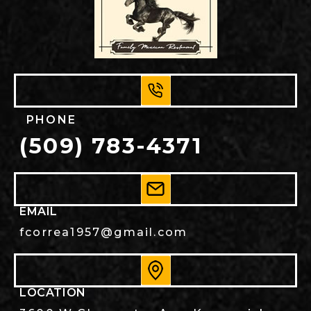
PHONE
(509) 783-4371
EMAIL
fcorrea1957@gmail.com
LOCATION