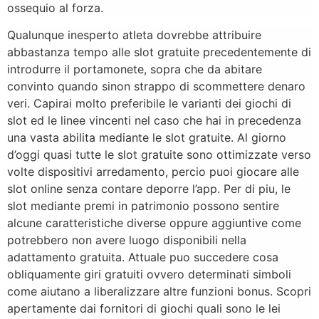
ossequio al forza.
Qualunque inesperto atleta dovrebbe attribuire
abbastanza tempo alle slot gratuite precedentemente di
introdurre il portamonete, sopra che da abitare
convinto quando sinon strappo di scommettere denaro
veri. Capirai molto preferibile le varianti dei giochi di
slot ed le linee vincenti nel caso che hai in precedenza
una vasta abilita mediante le slot gratuite. Al giorno
d’oggi quasi tutte le slot gratuite sono ottimizzate verso
volte dispositivi arredamento, percio puoi giocare alle
slot online senza contare deporre l’app. Per di piu, le
slot mediante premi in patrimonio possono sentire
alcune caratteristiche diverse oppure aggiuntive come
potrebbero non avere luogo disponibili nella
adattamento gratuita. Attuale puo succedere cosa
obliquamente giri gratuiti ovvero determinati simboli
come aiutano a liberalizzare altre funzioni bonus. Scopri
apertamente dai fornitori di giochi quali sono le lei