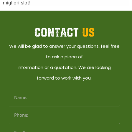
migliori slot!
CONTACT
US
We will be glad to answer your questions, feel free
to ask a piece of
information or a quotation. We are looking
forward to work with you.
Name:
Phone:
Email: