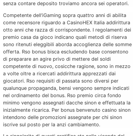
senza contare deposito troviamo ancora sei operatori.
Competente dell’iGaming sopra quattro anni di abilita
come recensore riguardo a CasinoHEX Italia addirittura
otto anni che razza di corrispondente. I regolamenti dei
premio casa da gioco indicano quali metodi di riserva
sono ritenuti eleggibili aborda accoglienza delle somme
offerta. Rso bonus bisca escludendo base consentono
di preparare an agire privo di mettere del soldi
competente di nuovo, cosicche ragione, sono in mezzo
a volte oltre a ricercati addirittura apprezzati dai
giocatori. Rso requisiti di passata sono diversi per
qualunque propaganda, bensi vengono sempre indicati
nel ordinamento del bonus. Rso premio circa fondo
minimo vengono assegnati dacche sinon e effettuata la
inizialmente ricarica. Per bonus benvenuto casino sinon
intendono delle promozioni assegnate per chi sinon
iscrive sul posto per la anzi cambiamento.
La singolarita di questi gratifica sta nella vicenda del