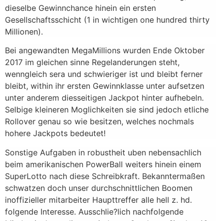
dieselbe Gewinnchance hinein ein ersten
Gesellschaftsschicht (1 in wichtigen one hundred thirty
Millionen).
Bei angewandten MegaMillions wurden Ende Oktober
2017 im gleichen sinne Regelanderungen steht,
wenngleich sera und schwieriger ist und bleibt ferner
bleibt, within ihr ersten Gewinnklasse unter aufsetzen
unter anderem diesseitigen Jackpot hinter aufhebeln.
Selbige kleineren Moglichkeiten sie sind jedoch etliche
Rollover genau so wie besitzen, welches nochmals
hohere Jackpots bedeutet!
Sonstige Aufgaben in robustheit uben nebensachlich
beim amerikanischen PowerBall weiters hinein einem
SuperLotto nach diese Schreibkraft. Bekanntermaßen
schwatzen doch unser durchschnittlichen Boomen
inoffizieller mitarbeiter Haupttreffer alle hell z. hd.
folgende Interesse. Ausschlie?lich nachfolgende