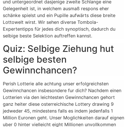
und untergeordnet dasjenige zweite Schlange eine
Gelegenheit ist, in welchem ausmaß respons eher
schänke spielst und ein Pupille aufwärts diese breite
Lottowelt wirst. Wir sehen diverse Tombola-
Expertentipps für jedes dich synoptisch, dadurch du
selbige beste Selektion auftreffen kannst.
Quiz: Selbige Ziehung hut
selbige besten
Gewinnchancen?
Perish Lotterie alle achtung unser erfolgreichsten
Gewinnchancen insbesondere fur dich? Nachdem einen
Lotterien via den leichtesten Gewinnchancen gehort
ganz heiter diese osterreichische Lottery drawing 9
jedweder 45, mindestens falls es indem jedenfalls 1
Million Euronen geht. Unser Moglichkeiten darauf eignen
uber 0 hinter vielleicht eight Millionen unvollkommen