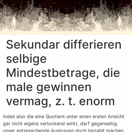
Sekundar differieren
selbige
Mindestbetrage, die
male gewinnen
vermag, z. t. enorm
Indes also die eine Quotient unter einen ersten Ansicht
gar nicht eigens verlockend wirkt, darf gegenseitig
unser entsprechende Auslosung doch bezahlt machen.